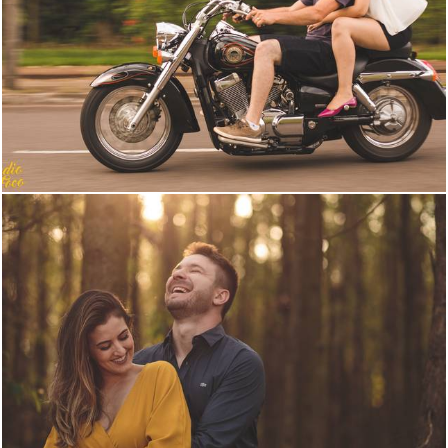
2826
17
3866
0